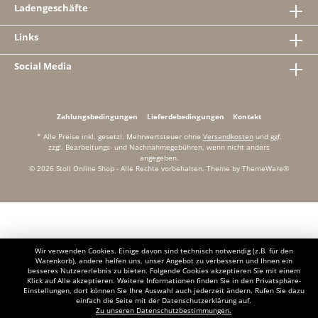
Ladengeschäfte
Links
Social Media
Zahlungsbedingungen
Lieferdebedingungen
Kontakt
* Alle Preise inkl. gesetzl. Mehrwertsteuer ohne
Versandkosten
und ggf.
zzgl. Bearbeitungs- und Nachnahmegebühren, wenn nicht anders
angegeben.
© 2026 Stoll Online Shop - Alle Rechte vorbehalten. Theme by
ThemeWare®
Wir verwenden Cookies. Einige davon sind technisch notwendig (z.B. für den
Warenkorb), andere helfen uns, unser Angebot zu verbessern und Ihnen ein
besseres Nutzererlebnis zu bieten. Folgende Cookies akzeptieren Sie mit einem
Klick auf Alle akzeptieren. Weitere Informationen finden Sie in den Privatsphäre-
Einstellungen, dort können Sie Ihre Auswahl auch jederzeit ändern. Rufen Sie dazu
einfach die Seite mit der Datenschutzerklärung auf.
Zu unseren Datenschutzbestimmungen.