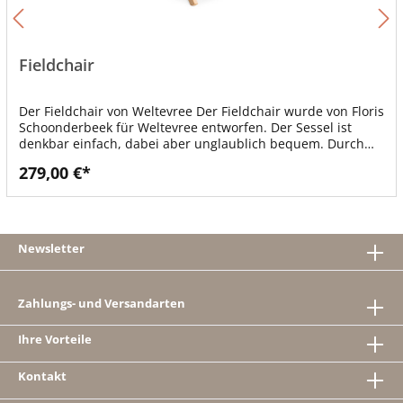
Fieldchair
Der Fieldchair von Weltevree Der Fieldchair wurde von Floris
Schoonderbeek für Weltevree entworfen. Der Sessel ist
denkbar einfach, dabei aber unglaublich bequem. Durch
die intelligente Konstruktion verbinden sich Sitzkomfort und
279,00 €*
Funktionalität, der Fieldchair kann nämlich ganz einfach
zusammengeklappt werden. Die Lederschlaufe ist ein
schönes Detail, dient aber zugleich als Tragegriff oder auch
zum Aufhängen des Klappsessels. Die Weltevree-
Produktwelt macht einfach Spaß. Details: Material:
Newsletter
Lärchenholz Gewicht: 10 kg Design: Floris Schoonderbeek
Hersteller: Weltevree
Zahlungs- und Versandarten
Ihre Vorteile
Kontakt