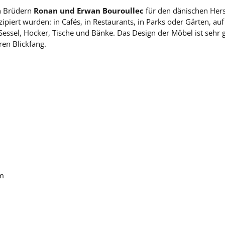
en Brüdern
Ronan und Erwan Bouroullec
für den dänischen Hers
nzipiert wurden: in Cafés, in Restaurants, in Parks oder Gärten, 
essel, Hocker, Tische und Bänke. Das Design der Möbel ist sehr gr
ren Blickfang.
cm