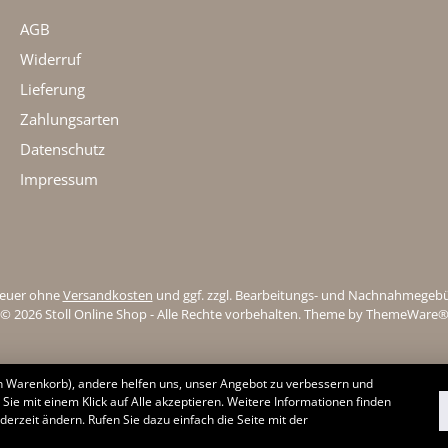
AGB
Widerruf
Lieferung
Zahlungsarten
Datenschutz
Impressum
steuer ohne
Versandkosten
und ggf. zzgl. Bearbeitungs- und Nachnahmegeb
© 2026 Stoll Online Shop - Alle Rechte vorbehalten. Theme by
ThemeWare
en Warenkorb), andere helfen uns, unser Angebot zu verbessern und
Sie mit einem Klick auf Alle akzeptieren. Weitere Informationen finden
derzeit ändern. Rufen Sie dazu einfach die Seite mit der