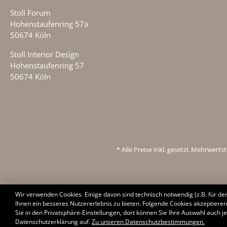
Stoll Forum
Hohenstaufenring 57a
50674 Köln
Stoll Interior Design
Hohenstaufenring 57
50674 Köln
* Alle Preise inkl. gesetzl. Mehrwert
Wir verwenden Cookies. Einige davon sind technisch notwendig (z.B. für d
Ihnen ein besseres Nutzererlebnis zu bieten. Folgende Cookies akzeptieren 
Sie in den Privatsphäre-Einstellungen, dort können Sie Ihre Auswahl auch je
Datenschutzerklärung auf.
Zu unseren Datenschutzbestimmungen.