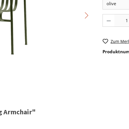
Zum Merk
Produktnu
g Armchair"